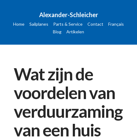
Alexander-Schleicher
Home
Sailplanes
Parts & Service
Contact
Français
Blog
Artikelen
Wat zijn de
voordelen van
verduurzaming
van een huis