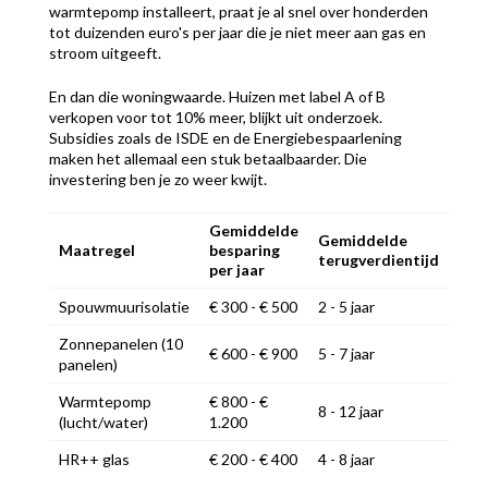
warmtepomp installeert, praat je al snel over honderden
tot duizenden euro's per jaar die je niet meer aan gas en
stroom uitgeeft.
En dan die woningwaarde. Huizen met label A of B
verkopen voor tot 10% meer, blijkt uit onderzoek.
Subsidies zoals de ISDE en de Energiebespaarlening
maken het allemaal een stuk betaalbaarder. Die
investering ben je zo weer kwijt.
Gemiddelde
Gemiddelde
Maatregel
besparing
terugverdientijd
per jaar
Spouwmuurisolatie
€ 300 - € 500
2 - 5 jaar
Zonnepanelen (10
€ 600 - € 900
5 - 7 jaar
panelen)
Warmtepomp
€ 800 - €
8 - 12 jaar
(lucht/water)
1.200
HR++ glas
€ 200 - € 400
4 - 8 jaar