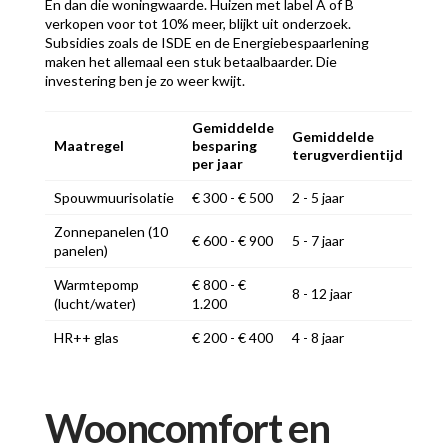
En dan die woningwaarde. Huizen met label A of B
verkopen voor tot 10% meer, blijkt uit onderzoek.
Subsidies zoals de ISDE en de Energiebespaarlening
maken het allemaal een stuk betaalbaarder. Die
investering ben je zo weer kwijt.
Gemiddelde
Gemiddelde
Maatregel
besparing
terugverdientijd
per jaar
Spouwmuurisolatie
€ 300 - € 500
2 - 5 jaar
Zonnepanelen (10
€ 600 - € 900
5 - 7 jaar
panelen)
Warmtepomp
€ 800 - €
8 - 12 jaar
(lucht/water)
1.200
HR++ glas
€ 200 - € 400
4 - 8 jaar
Wooncomfort en