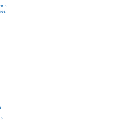
anes
nes
e
ir