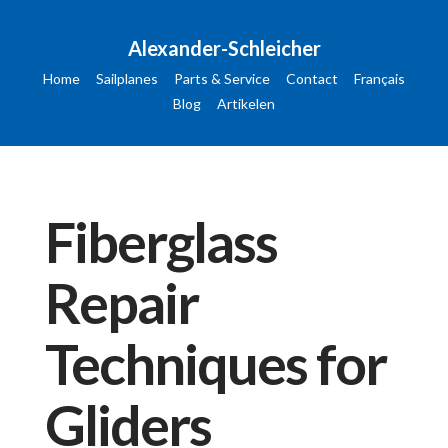
Alexander-Schleicher
Home
Sailplanes
Parts & Service
Contact
Français
Blog
Artikelen
Fiberglass
Repair
Techniques for
Gliders