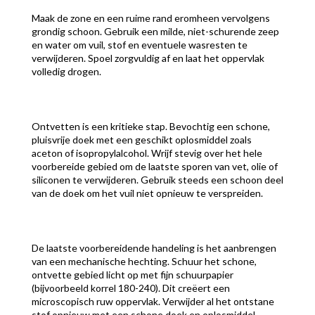
Maak de zone en een ruime rand eromheen vervolgens
grondig schoon. Gebruik een milde, niet-schurende zeep
en water om vuil, stof en eventuele wasresten te
verwijderen. Spoel zorgvuldig af en laat het oppervlak
volledig drogen.
Ontvetten is een kritieke stap. Bevochtig een schone,
pluisvrije doek met een geschikt oplosmiddel zoals
aceton of isopropylalcohol. Wrijf stevig over het hele
voorbereide gebied om de laatste sporen van vet, olie of
siliconen te verwijderen. Gebruik steeds een schoon deel
van de doek om het vuil niet opnieuw te verspreiden.
De laatste voorbereidende handeling is het aanbrengen
van een mechanische hechting. Schuur het schone,
ontvette gebied licht op met fijn schuurpapier
(bijvoorbeeld korrel 180-240). Dit creëert een
microscopisch ruw oppervlak. Verwijder al het ontstane
stof opnieuw met een schone doek en oplosmiddel.