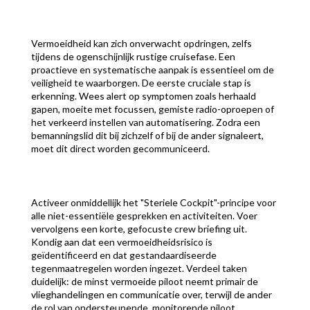
Vermoeidheid kan zich onverwacht opdringen, zelfs
tijdens de ogenschijnlijk rustige cruisefase. Een
proactieve en systematische aanpak is essentieel om de
veiligheid te waarborgen. De eerste cruciale stap is
erkenning. Wees alert op symptomen zoals herhaald
gapen, moeite met focussen, gemiste radio-oproepen of
het verkeerd instellen van automatisering. Zodra een
bemanningslid dit bij zichzelf of bij de ander signaleert,
moet dit direct worden gecommuniceerd.
Activeer onmiddellijk het "Steriele Cockpit"-principe voor
alle niet-essentiële gesprekken en activiteiten. Voer
vervolgens een korte, gefocuste crew briefing uit.
Kondig aan dat een vermoeidheidsrisico is
geïdentificeerd en dat gestandaardiseerde
tegenmaatregelen worden ingezet. Verdeel taken
duidelijk: de minst vermoeide piloot neemt primair de
vlieghandelingen en communicatie over, terwijl de ander
de rol van ondersteunende, monitorende piloot