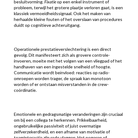
besluitvorming.
Fixatie
op een enkel instrument of
probleem, terwijl het grotere plaatje verloren gaat, is een
klassiek vermoeidheidssignaal. Ook het maken van
herhaalde kleine fouten of het overslaan van procedures
duidt op cognitieve achteruitgang.
Operationele prestatieverslechtering is een direct
gevolg. Dit manifesteert zich als grovere controle-
invoeren, moeite met het volgen van een vliegpad of het
handhaven van een ingestelde snelheid of hoogte.
Communicatie wordt beïnvloed: reacties op radio-
omroepen worden trager, de spraak kan monotoon
worden of er ontstaan misverstanden in de crew-
coördinatie.
Emotionele en gedragsmatige veranderingen zijn cruciaal
om bij een collega te herkennen. Prikkelbaarheid,
ongebruikelijke passiviteit of juist overmatige
zelfverzekerdheid, en een afname van motivatie of
teaminteractie zijn rode vlaggen. Het negeren of