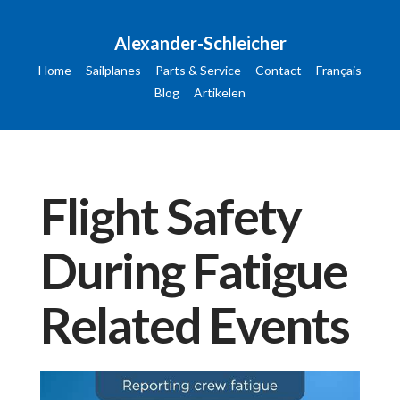
Alexander-Schleicher
Home
Sailplanes
Parts & Service
Contact
Français
Blog
Artikelen
Flight Safety
During Fatigue
Related Events