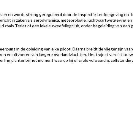
e fasen en wordt streng gereguleerd door de Inspectie Leefomgeving en 
richt in zaken als aerodynamica, meteorologie, luchtvaartwetgeving en me
eld zoals Terlet of een lokale zweefvliegclub, onder begeleiding van een 
keerpunt
in de opleiding van elke piloot. Daarna breidt de vlieger zijn 
en en uitvoeren van langere overlandvluchten. Het traject vereist toe
ling dichter bij het moment waarop hij of zij als volwaardig, zelfstandig