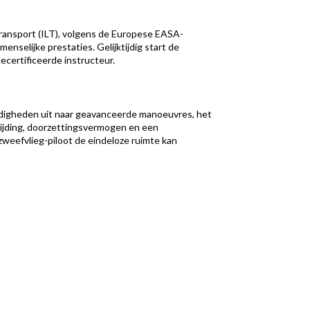
Transport (ILT), volgens de Europese EASA-
nselijke prestaties. Gelijktijdig start de
gecertificeerde instructeur.
vaardigheden uit naar geavanceerde manoeuvres, het
wijding, doorzettingsvermogen en een
 zweefvlieg-piloot de eindeloze ruimte kan