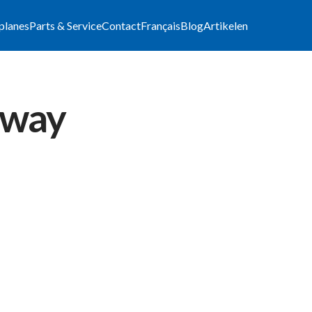
lplanes
Parts & Service
Contact
Français
Blog
Artikelen
thway