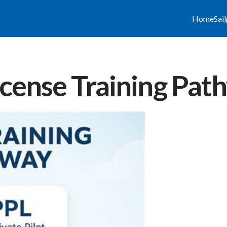
Home
Sai
License Training Pa