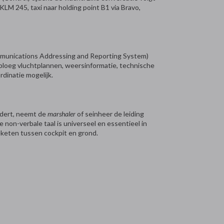
LM 245, taxi naar holding point B1 via Bravo,
mmunications Addressing and Reporting System)
ploeg vluchtplannen, weersinformatie, technische
dinatie mogelijk.
nadert, neemt de
marshaler
of seinheer de leiding
 non-verbale taal is universeel en essentieel in
eketen tussen cockpit en grond.