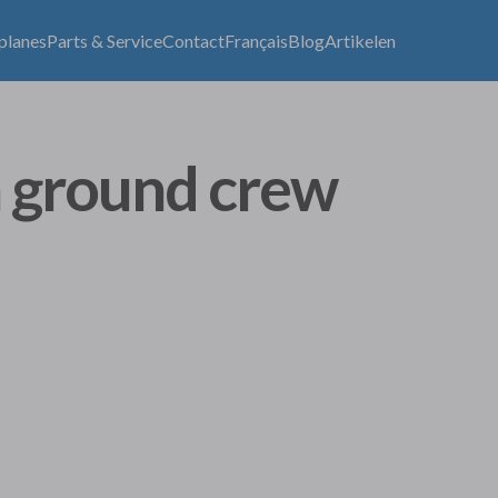
lplanes
Parts & Service
Contact
Français
Blog
Artikelen
 ground crew