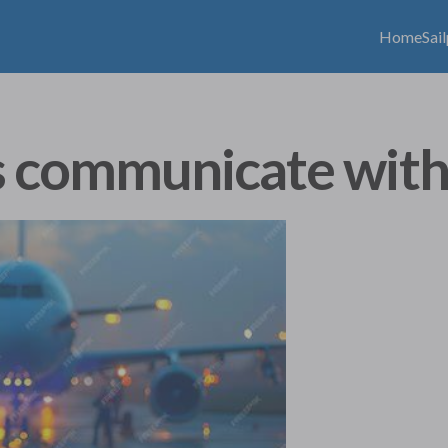
Home
Sai
s communicate with