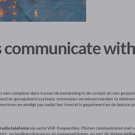
s communicate wit
ig is een complexe dans tussen de bemanning in de cockpit en een gespe
ureerd en gereguleerd systeem, ontworpen om misverstanden te eliminere
 motoren en eindigt pas nadat het toestel is geparkeerd en de laatste pa
radiotelefonie
via vaste VHF-frequenties. Piloten communiceren met ve
tart- en landingsclearances en taxiaanwijzingen, en met de
Verkeersleidin