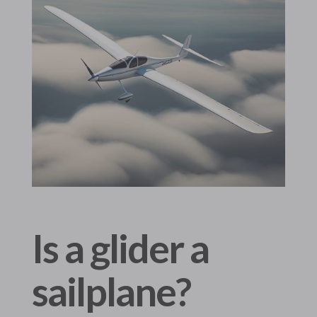
Is a glider a
sailplane?