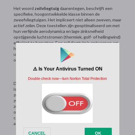
Het woord
zeilvliegtuig
daarentegen, beschrijft een
specifieke, hoogontwikkelde klasse binnen de
zweefvliegtuigen. Het impliceert niet alleen zweven, maar
actief
zeilen
. Deze toestellen zijn geoptimaliseerd om met
hun verfijnde aerodynamica en lage zinksnelheid
opstijgende luchtstromen (thermiek, golf- of hellingwind)
efficiënt te benutten. Een zeilvliegtuig is ontworpen om
hoogte te winnen, afstanden te overbruggen en
urenlang in de lucht te blijven – het is het
racerjacht
onder de zweefvliegtuigen.
De kernvraag is dus niet of het een of het ander correct
is, maar eerder een kwestie van precisie. Alle
zeilvliegtuigen zijn zweefvliegtuigen, maar niet alle
zweefvliegtuigen verdienen de prestigieuze titel van
zeilvliegtuig. Het onderscheid ligt in de intentie van het
ontwerp: van eenvoudige zwaartekrachtvlucht naar de
complexe kunst van het
energiemanagement
in de
atmosfeer.