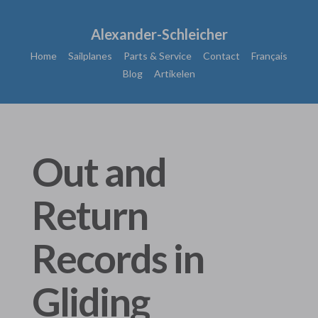
Alexander-Schleicher
Home
Sailplanes
Parts & Service
Contact
Français
Blog
Artikelen
Out and
Return
Records in
Gliding