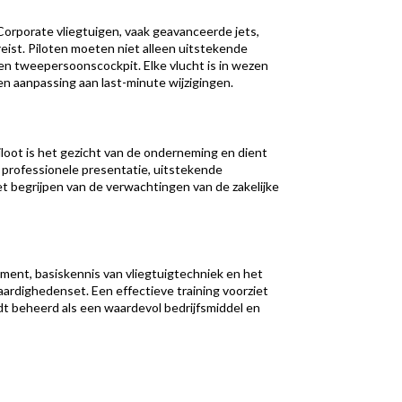
 Corporate vliegtuigen, vaak geavanceerde jets,
eist. Piloten moeten niet alleen uitstekende
een tweepersoonscockpit. Elke vlucht is in wezen
 en aanpassing aan last-minute wijzigingen.
iloot is het gezicht van de onderneming en dient
, professionele presentatie, uitstekende
et begrijpen van de verwachtingen van de zakelijke
ement, basiskennis van vliegtuigtechniek en het
ardighedenset. Een effectieve training voorziet
rdt beheerd als een waardevol bedrijfsmiddel en