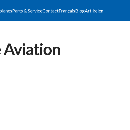
lplanes
Parts & Service
Contact
Français
Blog
Artikelen
e Aviation