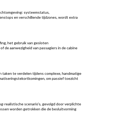
vluchtomgeving: systeemstatus,
enstops en verschillende tijdzones, wordt extra
fing, het gebruik van gesloten
e of de aanwezigheid van passagiers in de cabine
en taken te verdelen tijdens complexe, handmatige
omatiseringstekortkomingen, om passief toezicht
-realistische scenario's, gevolgd door verplichte
 lessen worden getrokken die de besluitvorming