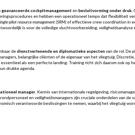
n
geavanceerde cockpitmanagement
en
besluitvorming onder druk
.
ringsprocedures en hebben een operationeel tempo dat flexibiliteit ver
single-pilot resource management (SRM)
of effectieve crew coordination in 
twoordelijk is voor de volledige vluchtvoorbereiding, veiligheidsanalyse
enbaar de
dienstverlenende en diplomatieke aspecten
van de rol. De p
nagers, belangrijke cliënten of de eigenaar van het vliegtuig. Discretie
essentieel als een perfecte landing. Training richt zich daarom ook op h
 hun drukke agenda.
ationeel manager
. Kennis van internationale regelgeving, risicomanag
ndpersoneel en veiligheidsmanagers zijn cruciale onderdelen van de va
economisch verantwoorde beslissingen te nemen, waarbij het vliegtuig wo