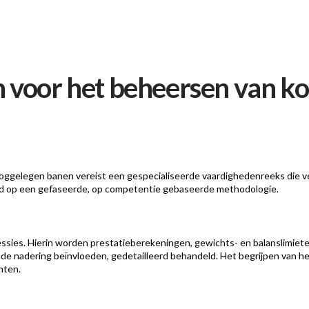
 voor het beheersen van ko
ooggelegen banen vereist een gespecialiseerde vaardighedenreeks die ve
uwd op een gefaseerde, op competentie gebaseerde methodologie.
essies. Hierin worden prestatieberekeningen, gewichts- en balanslimiet
e de nadering beïnvloeden, gedetailleerd behandeld. Het begrijpen van he
nten.