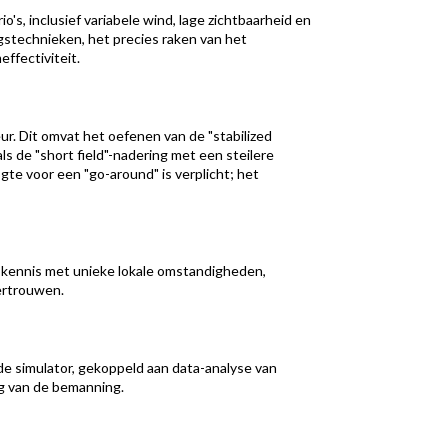
o's, inclusief variabele wind, lage zichtbaarheid en
gstechnieken, het precies raken van het
fectiviteit.
ur. Dit omvat het oefenen van de "stabilized
s de "short field"-nadering met een steilere
ogte voor een "go-around" is verplicht; het
 kennis met unieke lokale omstandigheden,
ertrouwen.
de simulator, gekoppeld aan data-analyse van
ng van de bemanning.