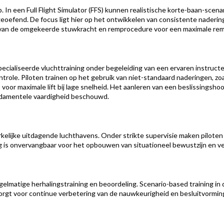
In een Full Flight Simulator (FFS) kunnen realistische korte-baan-scenari
geoefend. De focus ligt hier op het ontwikkelen van consistente naderin
n de omgekeerde stuwkracht en remprocedure voor een maximale remef
specialiseerde vluchttraining onder begeleiding van een ervaren instructe
role. Piloten trainen op het gebruik van niet-standaard naderingen, zoal
s voor maximale lift bij lage snelheid. Het aanleren van een beslissingsho
undamentele vaardigheid beschouwd.
elijke uitdagende luchthavens. Onder strikte supervisie maken piloten
ng is onvervangbaar voor het opbouwen van situationeel bewustzijn en v
lmatige herhalingstraining en beoordeling. Scenario-based training in 
 zorgt voor continue verbetering van de nauwkeurigheid en besluitvormi