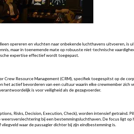
alleen opereren en vluchten naar onbekende luchthavens uitvoeren, is u
 kennis, maar in toenemende mate op robuuste niet-technische vaardig
sche expertise effectief wordt toegepast.
r Crew Resource Management (CRM), specifiek toegespitst op de corpor
en het actief bevorderen van een cultuur waarin elke crewmember zich vrij
verantwoordelijk is voor veiligheid als de gezagvoerder.
ions, Risks, Decision, Execution, Check), worden intensief getraind. P
e weersverslechtering bij een bestemmingsluchthaven. De focus ligt op he
 vliegveld waar de passagier dichter bij zijn eindbestemming is.