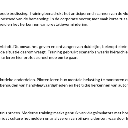
 goede beslissing. Training benadrukt het anticiperend scannen van de 
toestand van de bemanning. In de corporate sector, met vaak korte tuss
eid en het herkennen van prestatievermindering.
verbindt. Dit omvat het geven en ontvangen van duidelijke, beknopte brie
e situatie daarom vraagt. Training gebruikt scenario's waarin hiërarchi
 te leren hier professioneel mee om te gaan.
kritieke onderdelen. Piloten leren hun mentale belasting te monitoren 
et behouden van handvliegvaardigheden en het tijdig herkennen van aut
inu proces. Moderne training maakt gebruik van vliegsimulators met hoog
n just culture het melden en analyseren van bijna-incidenten, waardoor