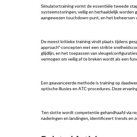
Simulatortraining vormt de essentiële tweede stap. 
systeemstoringen, veilig en herhaaldelijk worden 
aangewezen touchdown-punt, en het beheersen va
De meest kritieke training vindt plaats tijdens ge
approach"-concepten met een strikte snelheidscont
glijdlijn, en het toepassen van vleugelconfiguratie
vermogen om veilig af te breken wordt als een f
Een geavanceerde methode is training op daadwerk
optische illusies en ATC-procedures. Deze ervari
Ten slotte wordt competentie gehandhaafd via rege
naderingen en landingen, identificeert trends en