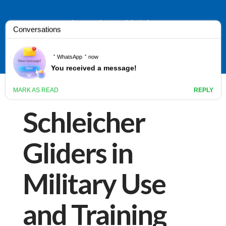
Alexander-Schleicher
Home
Sailplanes
Parts & Service
Contact
Français
Blog
Artikelen
Schleicher
Gliders in
Military Use
and Training