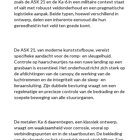
zoals de ASK 21 en de Ka-6 in een militaire context staat
of valt met robuust veldonderhoud en een pragmatische
logistieke aanpak. Beide typen, hoewel verschillend in
ontwerp, delen een inherente eenvoud die hun
gereedheid in het veld ten goede komt.
De ASK 21, van moderne kunststofbouw, vereist
specifieke aandacht voor de romp- en vleugelhuid.
Controle op haarscheurtjes na een ruwe landing op een
grasbaan is essentieel. Het onderhoud richt zich sterk op
de afdichtingen van de canopy, de werking van de
luchtremmen en de integriteit van de sleep- en
lieraansluiting. Zijn dubbele besturing vraagt om een
regelmatige en precieze controle van de bedrading en de
soepele beweging van alle stuurorganen.
De metalen Ka-6 daarentegen, een klassiek ontwerp,
vraagt om waakzaamheid voor corrosie, vooral op
verbindingspunten en in de staartbouten. De bekleding
van de vleugels en het staartvlak moet strak blijven. Een