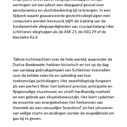
vermogen om een piloot een diepgaand gevoel voor
aerodynamica en vluchtbediening bij te brengen. In een
tijdperk waarin geavanceerde gevechtsvliegtuigen met
computers worden bestuurd, blijft de training van de
fundamentele vliegvaardigheden van cruciaal belang. Hier
schitteren vliegtuigen als de
ASK 21
, de
ASG 29
of de
klassieke
Ka 6
.
Talloze luchtmachten over de hele wereld, waaronder de
Duitse
Bundeswehr
, hebben historisch en tot op de dag
van vandaag gebruikgemaakt van Schleicher-toestellen
voor de initiële selectie en opleiding van hun
toekomstige jachtvliegers. Het zweefvliegtuig fungeert
als een perfect filter: het beloont precisie, anticipatie en
fijngevoelige stuurinvoer, en straft hardhandig ruwheid
en een gebrek aan situatiebewustzijn. Het leert cadetten
de essentie van energiebeheer, het herkennen van
thermiek als een natuurlijke 'brandstof', en het uitvoeren
van veilige starts en landingen zonder de mogelijkheid om
gas bij te geven.