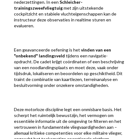
nederzettingen. In een
Schleicher-
trainingszweefvliegtuig
met zijn uitstekende
cockpitzicht en stabiele vluchteigenschappen kan de
instructeur deze observaties in realtime sturen en
evalueren.
Een geavanceerde oefening is het
vinden van een
"onbekend" landingsveld
tijdens een navigatie-
opdracht. De cadet krijgt coördinaten of een beschrijving
van een noodlandingsplaats en moet deze, vaak onder
tijdsdruk, lokaliseren en beoordelen op geschiktheid. Dit
traint de combinatie van kaartlezen, terreinanalyse en
besluitvorming onder onzekere omstandigheden.
Deze motorloze discipline legt een onmisbare basis. Het
scherpt het ruimtelijk bewustzijn, het vermogen om
essentiële informatie uit de omgeving te filteren en het
vertrouwen in fundamentele vliegvaardigheden aan –
allemaal kritieke competenties voor elke militaire vlieger,
ongeacht het toekomstige operationele platform.