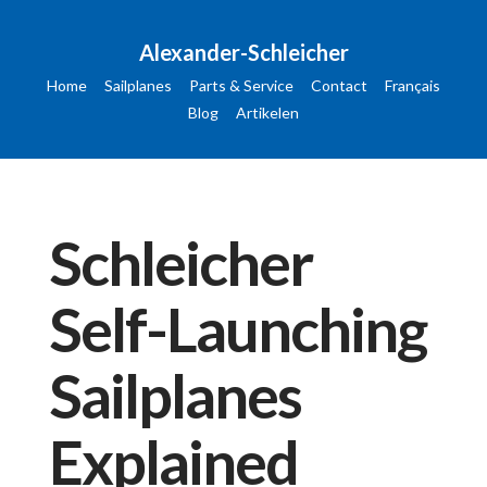
Alexander-Schleicher
Home
Sailplanes
Parts & Service
Contact
Français
Blog
Artikelen
Schleicher
Self-Launching
Sailplanes
Explained