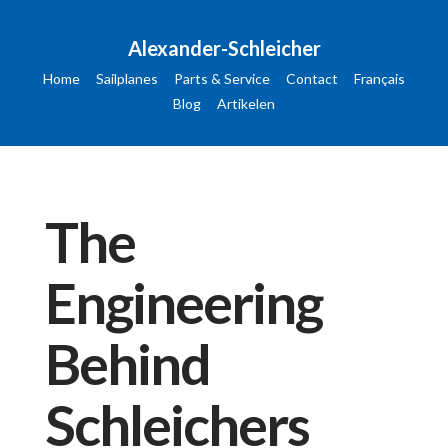
Alexander-Schleicher
Home
Sailplanes
Parts & Service
Contact
Français
Blog
Artikelen
The
Engineering
Behind
Schleichers