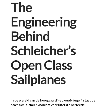
The
Engineering
Behind
Schleicher’s
Open Class
Sailplanes
In de wereld van de hoogwaardige zweefvliegerij staat de
naam
Schleicher
synoniem voor uiterste perfectie,