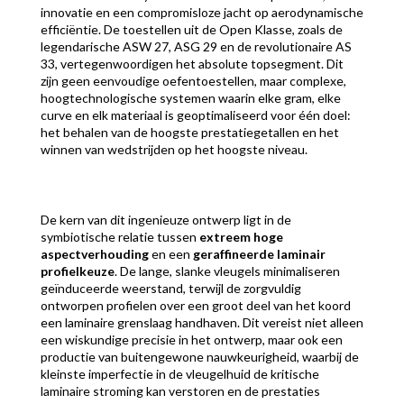
innovatie en een compromisloze jacht op aerodynamische
efficiëntie. De toestellen uit de Open Klasse, zoals de
legendarische ASW 27, ASG 29 en de revolutionaire AS
33, vertegenwoordigen het absolute topsegment. Dit
zijn geen eenvoudige oefentoestellen, maar complexe,
hoogtechnologische systemen waarin elke gram, elke
curve en elk materiaal is geoptimaliseerd voor één doel:
het behalen van de hoogste prestatiegetallen en het
winnen van wedstrijden op het hoogste niveau.
De kern van dit ingenieuze ontwerp ligt in de
symbiotische relatie tussen
extreem hoge
aspectverhouding
en een
geraffineerde laminair
profielkeuze
. De lange, slanke vleugels minimaliseren
geïnduceerde weerstand, terwijl de zorgvuldig
ontworpen profielen over een groot deel van het koord
een laminaire grenslaag handhaven. Dit vereist niet alleen
een wiskundige precisie in het ontwerp, maar ook een
productie van buitengewone nauwkeurigheid, waarbij de
kleinste imperfectie in de vleugelhuid de kritische
laminaire stroming kan verstoren en de prestaties