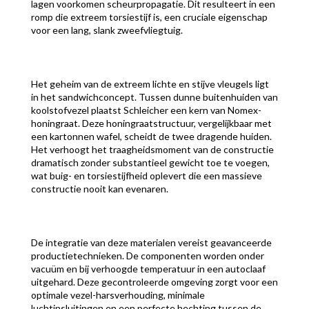
lagen voorkomen scheurpropagatie. Dit resulteert in een
romp die extreem torsiestijf is, een cruciale eigenschap
voor een lang, slank zweefvliegtuig.
Het geheim van de extreem lichte en stijve vleugels ligt
in het sandwichconcept. Tussen dunne buitenhuiden van
koolstofvezel plaatst Schleicher een kern van Nomex-
honingraat. Deze honingraatstructuur, vergelijkbaar met
een kartonnen wafel, scheidt de twee dragende huiden.
Het verhoogt het traagheidsmoment van de constructie
dramatisch zonder substantieel gewicht toe te voegen,
wat buig- en torsiestijfheid oplevert die een massieve
constructie nooit kan evenaren.
De integratie van deze materialen vereist geavanceerde
productietechnieken. De componenten worden onder
vacuüm en bij verhoogde temperatuur in een autoclaaf
uitgehard. Deze gecontroleerde omgeving zorgt voor een
optimale vezel-harsverhouding, minimale
luchtinsluitingen en een perfecte hechting tussen de