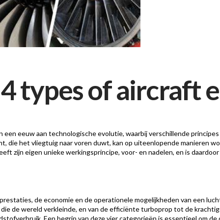
4 types of aircraft 
 van een eeuw aan technologische evolutie, waarbij verschillende princip
ht, die het vliegtuig naar voren duwt, kan op uiteenlopende manieren wor
ft zijn eigen unieke werkingsprincipe, voor- en nadelen, en is daardoor
prestaties, de economie en de operationele mogelijkheden van een lucht
 die de wereld verkleinde, en van de efficiënte turboprop tot de krachti
dstofverbruik. Een begrip van deze vier categorieën is essentieel om de 