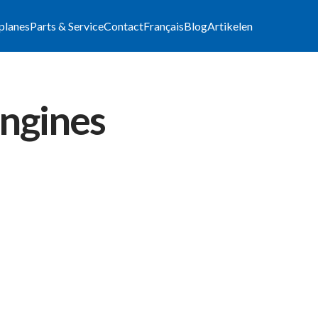
lplanes
Parts & Service
Contact
Français
Blog
Artikelen
engines