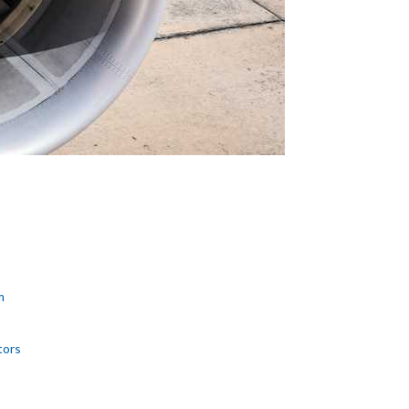
m
tors