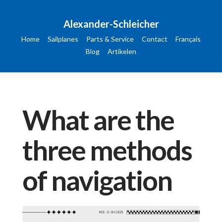
Alexander-Schleicher
Home
Sailplanes
Parts & Service
Contact
Français
Blog
Artikelen
What are the
three methods
of navigation