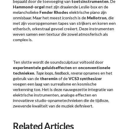
bepaald door de toevoeging van
toetsinstrumenten
. De
Hammond-orgel
met zijn draaiende Leslie-box en de
melancholieke
Fender Rhodes
elektrische piano zijn
onmisbaar. Maar het meest iconisch is de
Mellotron
, die
met zijn vooropgenomen tapes van strijkers en koren een
etherisch, orkestraal gevoel creëert. Deze instrumenten
weven samen een textuur die zowel atmosferisch als
complex is.
Ten slotte wordt de soundsculptuur voltooid door
experimentele geluidseffecten
en
onconventionele
technieken
.
Tape loops
,
feedback
,
reverse
opnames en het
gebruik van de
theremin
of de
VCS3 synthesizer
voegen een laag van surrealisme en kosmische
verkenning toe. Het is deze nauwgezette integratie van
elektrische instrumenten, analoge effecten en
innovatieve studio-opnametechnieken die de tijdloze,
zwevende kwaliteit van de muziek definieert.
Related Articles