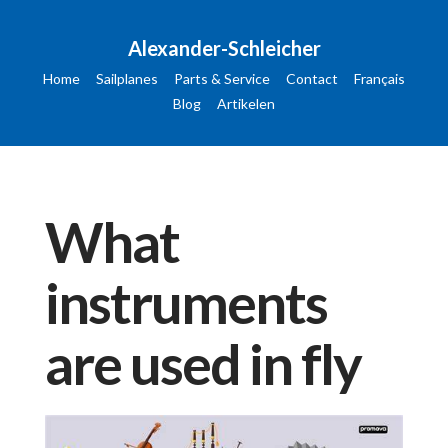
Alexander-Schleicher
Home
Sailplanes
Parts & Service
Contact
Français
Blog
Artikelen
What
instruments
are used in fly