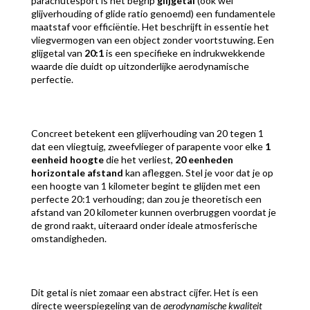
parachutesport is het begrip
glijgetal
(ook wel
glijverhouding of glide ratio genoemd) een fundamentele
maatstaf voor efficiëntie. Het beschrijft in essentie het
vliegvermogen van een object zonder voortstuwing. Een
glijgetal van
20:1
is een specifieke en indrukwekkende
waarde die duidt op uitzonderlijke aerodynamische
perfectie.
Concreet betekent een glijverhouding van 20 tegen 1
dat een vliegtuig, zweefvlieger of parapente voor elke
1
eenheid hoogte
die het verliest,
20 eenheden
horizontale afstand
kan afleggen. Stel je voor dat je op
een hoogte van 1 kilometer begint te glijden met een
perfecte 20:1 verhouding; dan zou je theoretisch een
afstand van 20 kilometer kunnen overbruggen voordat je
de grond raakt, uiteraard onder ideale atmosferische
omstandigheden.
Dit getal is niet zomaar een abstract cijfer. Het is een
directe weerspiegeling van de
aerodynamische kwaliteit