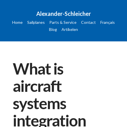
Alexander-Schleicher
Home
Sailplanes
Parts & Service
Contact
Français
Blog
Artikelen
What is
aircraft
systems
integration