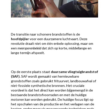
De transitie naar schonere brandstoffen is de
hoofdpijler
voor een duurzamere luchtvaart. Deze
revolutie draait niet om één enkele oplossing, maar om
een
meersporenbeleid
dat zich op korte, middellange en
lange termijn afspeelt.
Op de eerste plaats staat
duurzame vliegtuigbrandstof
(SAF)
. SAF wordt gemaakt van hernieuwbare
grondstoffen zoals gebruikt frituurvet, landbouwafval of
niet-fossiele synthetische bronnen. Het cruciale
voordeel is dat het
direct
kan worden bijgemengd in de
bestaande brandstofvoorraden en met de huidige
motoren kan worden gebruikt. De huidige focus ligt op
het opschalen van de productie en het verlagen van de
kosten, onder meer via geavanceerde technieken zoals