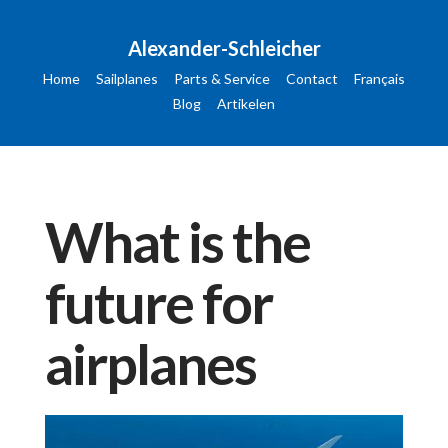
Alexander-Schleicher
Home
Sailplanes
Parts & Service
Contact
Français
Blog
Artikelen
What is the
future for
airplanes