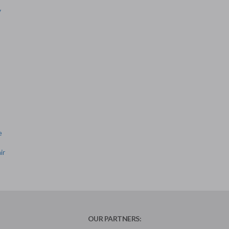
y
e
ir
OUR PARTNERS: