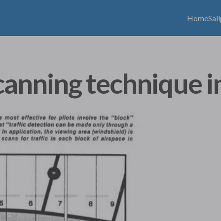
Home
Sai
canning technique i