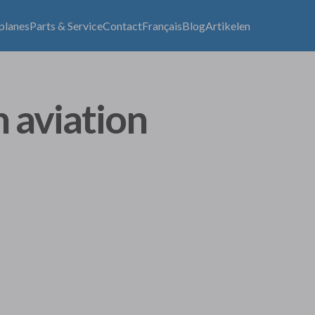
lplanes
Parts & Service
Contact
Français
Blog
Artikelen
n aviation