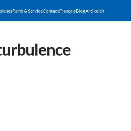
lplanes
Parts & Service
Contact
Français
Blog
Artikelen
turbulence