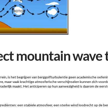
ct mountain wave 
g terrein, is het begrijpen van berggolfturbulentie geen academische oefe
are, maar vaak krachtige atmosferische verschijnselen kunnen zich voord
erraderlijk maakt. Het anticiperen op hun aanwezigheid is daarom de eerst
ingrediënten: een stabiele atmosfeer, een sterke wind loodrecht op de 