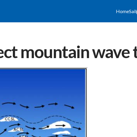
Home
Sai
ct mountain wave 