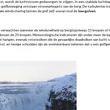
, wordt de luchtstroom gedwongen te stijgen. In een stabiele luchtlaag
e golfbeweging ontstaan stroomafwaarts van de berg. De turbulentie t
ale windschering binnen de golf zelf, vooral rond de
leesgolven
.
e verwachten wanneer de windsnelheid op bergtopniveau 15 knopen of m
n boven de 25 knopen. Meteorologische indicatoren zijn onder meer de k
 hangen, evenals rotorwolken die de gevaarlijke draaikolken van lucht 
winst, en hevige schudden zijn de onmiskenbare tekenen dat u een golfg