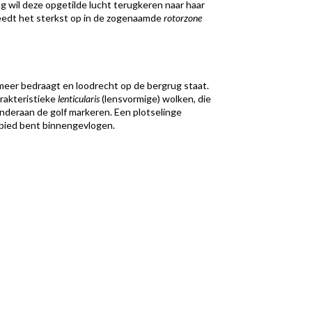
 wil deze opgetilde lucht terugkeren naar haar
reedt het sterkst op in de zogenaamde
rotorzone
eer bedraagt en loodrecht op de bergrug staat.
arakteristieke
lenticularis
(lensvormige) wolken, die
onderaan de golf markeren. Een plotselinge
ebied bent binnengevlogen.