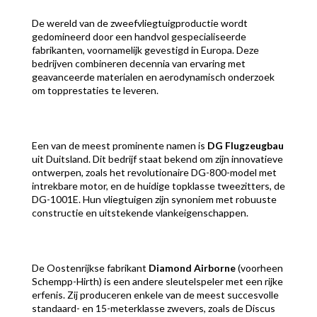
De wereld van de zweefvliegtuigproductie wordt
gedomineerd door een handvol gespecialiseerde
fabrikanten, voornamelijk gevestigd in Europa. Deze
bedrijven combineren decennia van ervaring met
geavanceerde materialen en aerodynamisch onderzoek
om topprestaties te leveren.
Een van de meest prominente namen is
DG Flugzeugbau
uit Duitsland. Dit bedrijf staat bekend om zijn innovatieve
ontwerpen, zoals het revolutionaire DG-800-model met
intrekbare motor, en de huidige topklasse tweezitters, de
DG-1001E. Hun vliegtuigen zijn synoniem met robuuste
constructie en uitstekende vlankeigenschappen.
De Oostenrijkse fabrikant
Diamond Airborne
(voorheen
Schempp-Hirth) is een andere sleutelspeler met een rijke
erfenis. Zij produceren enkele van de meest succesvolle
standaard- en 15-meterklasse zwevers, zoals de Discus