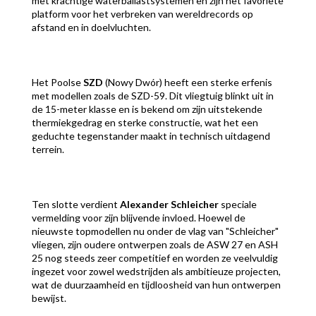
met krachtige waterballastsystemen en zijn het favoriete
platform voor het verbreken van wereldrecords op
afstand en in doelvluchten.
Het Poolse
SZD
(Nowy Dwór) heeft een sterke erfenis
met modellen zoals de SZD-59. Dit vliegtuig blinkt uit in
de 15-meter klasse en is bekend om zijn uitstekende
thermiekgedrag en sterke constructie, wat het een
geduchte tegenstander maakt in technisch uitdagend
terrein.
Ten slotte verdient
Alexander Schleicher
speciale
vermelding voor zijn blijvende invloed. Hoewel de
nieuwste topmodellen nu onder de vlag van "Schleicher"
vliegen, zijn oudere ontwerpen zoals de ASW 27 en ASH
25 nog steeds zeer competitief en worden ze veelvuldig
ingezet voor zowel wedstrijden als ambitieuze projecten,
wat de duurzaamheid en tijdloosheid van hun ontwerpen
bewijst.