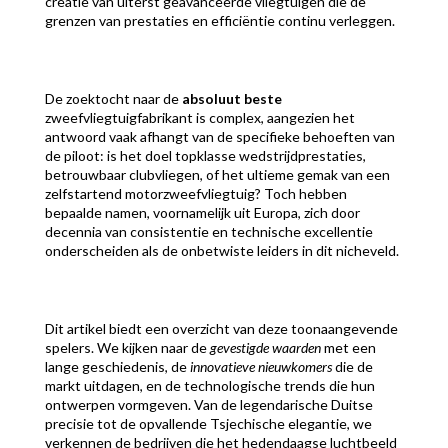
creatie van uiterst geavanceerde vliegtuigen die de
grenzen van prestaties en efficiëntie continu verleggen.
De zoektocht naar de
absoluut beste
zweefvliegtuigfabrikant is complex, aangezien het
antwoord vaak afhangt van de specifieke behoeften van
de piloot: is het doel topklasse wedstrijdprestaties,
betrouwbaar clubvliegen, of het ultieme gemak van een
zelfstartend motorzweefvliegtuig? Toch hebben
bepaalde namen, voornamelijk uit Europa, zich door
decennia van consistentie en technische excellentie
onderscheiden als de onbetwiste leiders in dit nicheveld.
Dit artikel biedt een overzicht van deze toonaangevende
spelers. We kijken naar de
gevestigde waarden
met een
lange geschiedenis, de
innovatieve nieuwkomers
die de
markt uitdagen, en de technologische trends die hun
ontwerpen vormgeven. Van de legendarische Duitse
precisie tot de opvallende Tsjechische elegantie, we
verkennen de bedrijven die het hedendaagse luchtbeeld