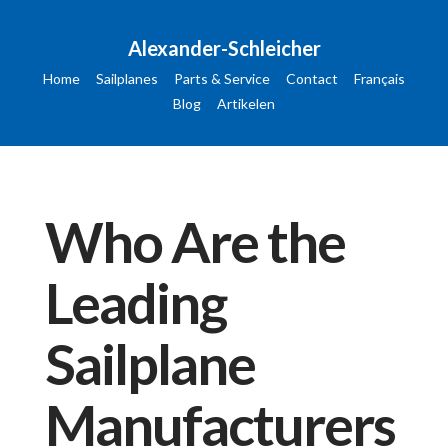
Alexander-Schleicher
Home
Sailplanes
Parts & Service
Contact
Français
Blog
Artikelen
Who Are the
Leading
Sailplane
Manufacturers