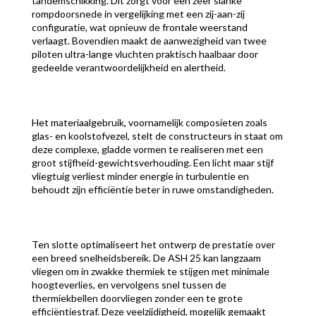
tandemschikking. Dit zorgt voor een zeer slanke
rompdoorsnede in vergelijking met een zij-aan-zij
configuratie, wat opnieuw de frontale weerstand
verlaagt. Bovendien maakt de aanwezigheid van twee
piloten ultra-lange vluchten praktisch haalbaar door
gedeelde verantwoordelijkheid en alertheid.
Het materiaalgebruik, voornamelijk composieten zoals
glas- en koolstofvezel, stelt de constructeurs in staat om
deze complexe, gladde vormen te realiseren met een
groot stijfheid-gewichtsverhouding. Een licht maar stijf
vliegtuig verliest minder energie in turbulentie en
behoudt zijn efficiëntie beter in ruwe omstandigheden.
Ten slotte optimaliseert het ontwerp de prestatie over
een breed snelheidsbereik. De ASH 25 kan langzaam
vliegen om in zwakke thermiek te stijgen met minimale
hoogteverlies, en vervolgens snel tussen de
thermiekbellen doorvliegen zonder een te grote
efficiëntiestraf. Deze veelzijdigheid, mogelijk gemaakt