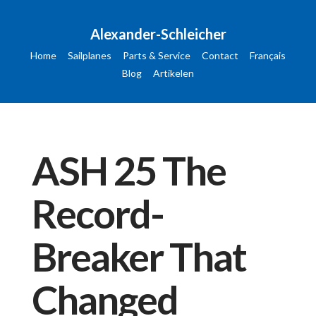
Alexander-Schleicher
Home
Sailplanes
Parts & Service
Contact
Français
Blog
Artikelen
ASH 25 The
Record-
Breaker That
Changed