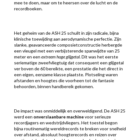
mee te doen, maar om te heersen over de lucht en de
recordboeken.
Het geheim van de ASH 25 schuilt in zijn radicale, bijna
klinische toewijding aan aerodynamische perfectie. Zijn
slanke, geavanceerde composietconstructie herbergde
een vleugel met een verbijsterende spanwijdte van 25
meter en een
extreem hoge glijgetal
. Dit was het eerste
seriematige zweefvliegtuig dat consequent een glijgetal
ver boven de 60 bereikte, een prestatie die het direct in
een eigen, eenzame klasse plaatste. Plotseling waren
afstanden en hoogtes die voorheen tot de fantasie
behoorden, binnen handbereik gekomen.
De impact was onmiddellijk en overweldigend. De ASH 25
werd een
onverslaanbare machine
voor serieuze
recordjagers en wedstrijdvliegers. Het toestel begon
bijna routinematig wereldrecords te breken voor snelheid
over afstand, absoluut hoogterecords en reizen over