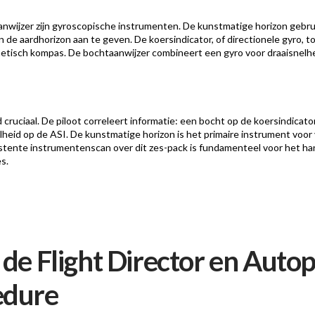
anwijzer zijn gyroscopische instrumenten. De kunstmatige horizon geb
an de aardhorizon aan te geven. De koersindicator, of directionele gyro, 
isch kompas. De bochtaanwijzer combineert een gyro voor draaisnelheid
id cruciaal. De piloot correleert informatie: een bocht op de koersindi
heid op de ASI. De kunstmatige horizon is het primaire instrument voor 
istente instrumentenscan over dit zes-pack is fundamenteel voor het ha
s.
de Flight Director en Autopi
edure