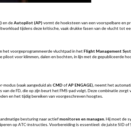
)
en de
Autopilot (AP)
vormt de hoeksteen van een voorspelbare en pr
orkload tijdens deze kritische, vaak drukke fasen van de vlucht tot e
om het voorgeprogrammeerde vluchtpad in het
Flight Management Sys
e piloot voor klimmen, dalen en bochten, in lijn met de gepubliceerde h
or-modus (vaak aangeduid als
CMD
of
AP ENGAGE
), neemt het automat
ies van de FD, die op zijn beurt het FMS-pad volgt. Deze combinatie zorgt
en en het tijdig bereiken van voorgeschreven hoogtes.
n handmatige besturing naar actief
monitoren en managen
. Hij moet de 
peren op ATC-instructies. Voorbereiding is essentieel: de juiste SID of