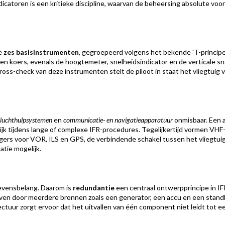
atoren is een kritieke discipline, waarvan de beheersing absolute voorw
de
zes basisinstrumenten
, gegroepeerd volgens het bekende 'T-princip
 en koers, evenals de hoogtemeter, snelheidsindicator en de verticale sn
oss-check van deze instrumenten stelt de piloot in staat het vliegtuig 
luchthulpsystemen
en
communicatie- en navigatieapparatuur
onmisbaar. Een a
enlijk tijdens lange of complexe IFR-procedures. Tegelijkertijd vormen VH
gers voor VOR, ILS en GPS, de verbindende schakel tussen het vliegtuig
tie mogelijk.
levensbelang. Daarom is
redundantie
een centraal ontwerpprincipe in IF
ven door meerdere bronnen zoals een generator, een accu en een standby
ectuur zorgt ervoor dat het uitvallen van één component niet leidt tot ee