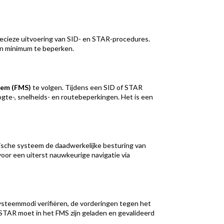
ecieze uitvoering van SID- en STAR-procedures.
en minimum te beperken.
tem (FMS)
te volgen. Tijdens een SID of STAR
oogte-, snelheids- en routebeperkingen. Het is een
ische systeem de daadwerkelijke besturing van
 voor een uiterst nauwkeurige navigatie via
systeemmodi verifiëren, de vorderingen tegen het
 STAR moet in het FMS zijn geladen en gevalideerd