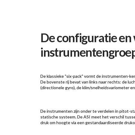
De configuratie en
instrumentengroe
De klassieke "six-pack" vormt de instrumenten-kern
De bovenste rij bevat van links naar rechts: de lu
(directionele gyro), de klim/snelheidsvariometer e
De instrumenten zijn onder te verdelen in pitot-s
statische systeem. De ASI meet het verschil tuss
druk om hoogte via een gestandaardiseerde drukop