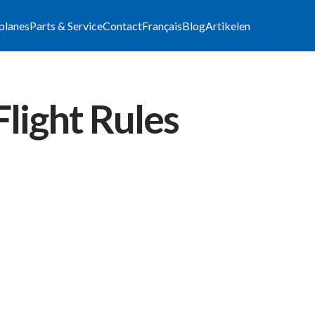
lplanes
Parts & Service
Contact
Français
Blog
Artikelen
Flight Rules