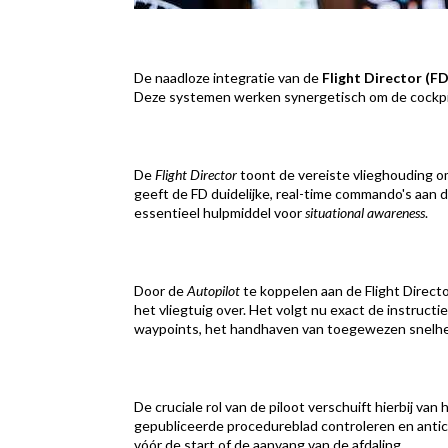
De naadloze integratie van de
Flight Director (FD
Deze systemen werken synergetisch om de cockpitw
De
Flight Director
toont de vereiste vlieghouding 
geeft de FD duidelijke, real-time commando's aan d
essentieel hulpmiddel voor
situational awareness
.
Door de
Autopilot
te koppelen aan de Flight Direct
het vliegtuig over. Het volgt nu exact de instruct
waypoints, het handhaven van toegewezen snelhed
De cruciale rol van de piloot verschuift hierbij va
gepubliceerde procedureblad controleren en antici
vóór de start of de aanvang van de afdaling.