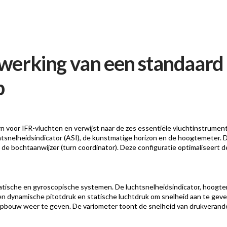
 werking van een standaard
p
 voor IFR-vluchten en verwijst naar de zes essentiële vluchtinstrumente
chtsnelheidsindicator (ASI), de kunstmatige horizon en de hoogtemeter. D
n de bochtaanwijzer (turn coordinator). Deze configuratie optimaliseert 
tatische en gyroscopische systemen. De luchtsnelheidsindicator, hoogte
en dynamische pitotdruk en statische luchtdruk om snelheid aan te geve
bouw weer te geven. De variometer toont de snelheid van drukveranderin