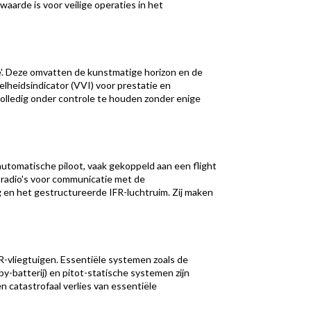
aarde is voor veilige operaties in het
e'. Deze omvatten de kunstmatige horizon en de
elheidsindicator (VVI) voor prestatie en
volledig onder controle te houden zonder enige
utomatische piloot, vaak gekoppeld aan een flight
F-radio's voor communicatie met de
 en het gestructureerde IFR-luchtruim. Zij maken
R-vliegtuigen. Essentiële systemen zoals de
-batterij) en pitot-statische systemen zijn
n catastrofaal verlies van essentiële