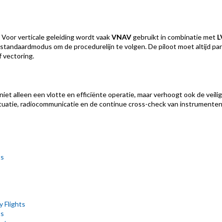
. Voor verticale geleiding wordt vaak
VNAV
gebruikt in combinatie met
L
standaardmodus om de procedurelijn te volgen. De piloot moet altijd par
 vectoring.
iet alleen een vlotte en efficiënte operatie, maar verhoogt ook de veilig
tuatie, radiocommunicatie en de continue cross-check van instrumente
ts
 Flights
ts