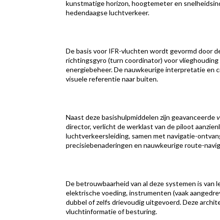
kunstmatige horizon, hoogtemeter en snelheidsindic
hedendaagse luchtverkeer.
De basis voor IFR-vluchten wordt gevormd door 
richtingsgyro (turn coordinator) voor vlieghouding
energiebeheer. De nauwkeurige interpretatie en cr
visuele referentie naar buiten.
Naast deze basishulpmiddelen zijn geavanceerde
v
director, verlicht de werklast van de piloot aanzi
luchtverkeersleiding, samen met navigatie-ontvan
precisiebenaderingen en nauwkeurige route-naviga
De betrouwbaarheid van al deze systemen is van 
elektrische voeding, instrumenten (vaak aangedre
dubbel of zelfs drievoudig uitgevoerd. Deze archit
vluchtinformatie of besturing.