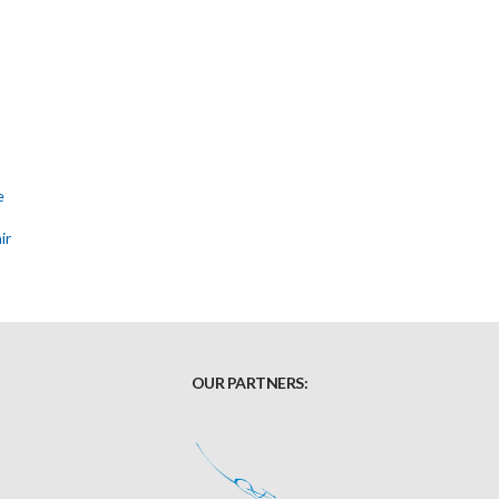
e
ir
OUR PARTNERS: