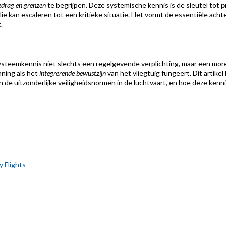
edrag en grenzen
te begrijpen. Deze systemische kennis is de sleutel tot
p
lie kan escaleren tot een kritieke situatie. Het vormt de essentiële 
.
 systeemkennis niet slechts een regelgevende verplichting, maar een more
ning als het
integrerende bewustzijn
van het vliegtuig fungeert. Dit artik
 de uitzonderlijke veiligheidsnormen in de luchtvaart, en hoe deze kennis
 Flights