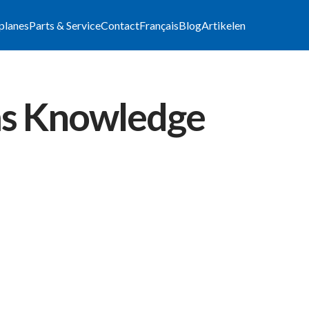
lplanes
Parts & Service
Contact
Français
Blog
Artikelen
ems Knowledge