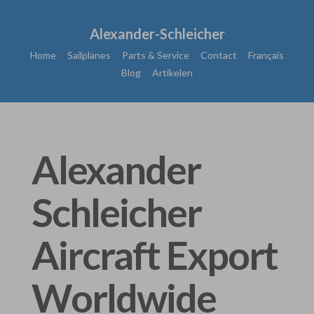
Alexander-Schleicher
Home
Sailplanes
Parts & Service
Contact
Français
Blog
Artikelen
Alexander
Schleicher
Aircraft Export
Worldwide