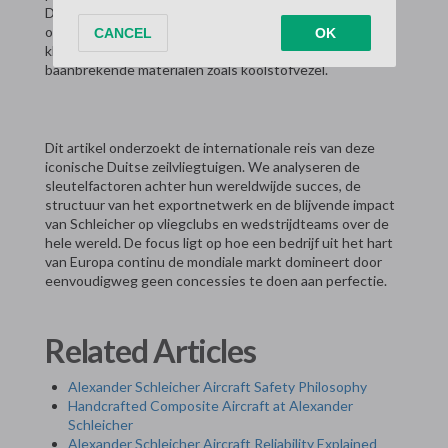
Deze alomtegenwoordigheid is het resultaat van een
onwrikbare toewijding aan
research & development
, waarbij
klassieke ontwerpwijsheid wordt gecombineerd met
baanbrekende materialen zoals koolstofvezel.
Dit artikel onderzoekt de internationale reis van deze
iconische Duitse zeilvliegtuigen. We analyseren de
sleutelfactoren achter hun wereldwijde succes, de
structuur van het exportnetwerk en de blijvende impact
van Schleicher op vliegclubs en wedstrijdteams over de
hele wereld. De focus ligt op hoe een bedrijf uit het hart
van Europa continu de mondiale markt domineert door
eenvoudigweg geen concessies te doen aan perfectie.
Related Articles
Alexander Schleicher Aircraft Safety Philosophy
Handcrafted Composite Aircraft at Alexander
Schleicher
Alexander Schleicher Aircraft Reliability Explained