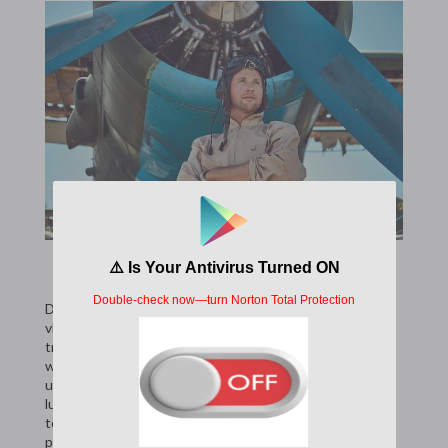
De wereldwijde export van Alexander Schleicher-
vliegtuigen is meer dan alleen een commerciële
transactie; het is de uitbreiding van een filosofie. Van de
winderige heuvels van Nieuw-Zeeland tot de
uitgestrekte vlaktes van Zuid-Afrika en de competitieve
luchten boven de Verenigde Staten, Schleicher-
toestellen zijn de eerste keuze voor zowel recreatieve
piloten als topsporters op wereldkampioenschappen.