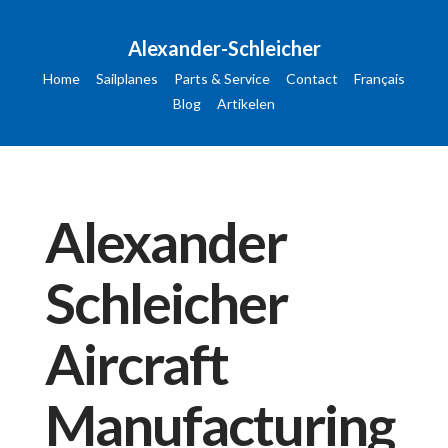
Alexander-Schleicher
Home
Sailplanes
Parts & Service
Contact
Français
Blog
Artikelen
Alexander
Schleicher
Aircraft
Manufacturing