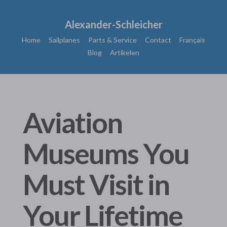
Alexander-Schleicher
Home
Sailplanes
Parts & Service
Contact
Français
Blog
Artikelen
Aviation
Museums You
Must Visit in
Your Lifetime