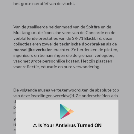
het grote narratief van de vlucht.
Van de geallieerde heldenmoed van de Spitfire en de
Mustang tot de iconische vorm van de Concorde en de
verbluffende prestaties van de SR-71 Blackbird, deze
collecties eren zowel de
technische doorbraken
als de
menselijke verhalen
erachter. Ze herdenken de piloten,
ingenieurs en bemanningen die de grenzen verlegden,
vaak met grote persoonlijke kosten. Het zijn plaatsen
voor reflectie, educatie en pure verwondering.
De volgende musea vertegenwoordigen de absolute top
van deze instellingen wereldwijd. Ze onderscheiden zich
door de kwaliteit en reikwijdte van hun collecties, hun
presentatie en hun vermogen om de bezoeker te
inspireren. Een reis naar een van deze bestemmingen is
geen eenvoudig uitstapje; het is een pelgrimstocht voor
iedereen die gegrepen is door de magie van het vliegen
en het verlangen om de horizon te verkennen.