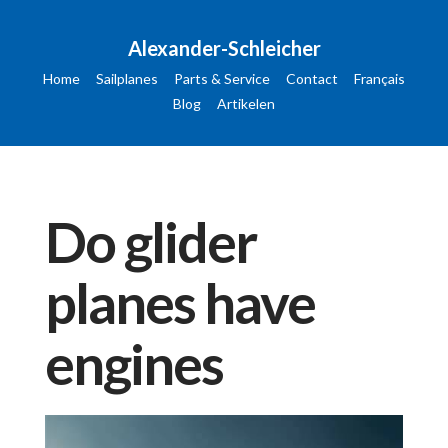
Alexander-Schleicher
Home
Sailplanes
Parts & Service
Contact
Français
Blog
Artikelen
Do glider
planes have
engines