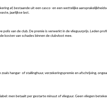
ekering af, bestaande uit een casco- en een wettelijke aansprakelijkheid
aste, jaarlijkse last.
ve polis van de club. De premie is verwerkt in de vlieguurprijs. Leden pr
ct de kosten van schades binnen de clubvloot mee.
oals hangar- of stallinghuur, verzekeringspremie en afschrijving, ongeach
ariabel: men betaalt per gestarte minuut of vlieguur. Geen vliegen beteken