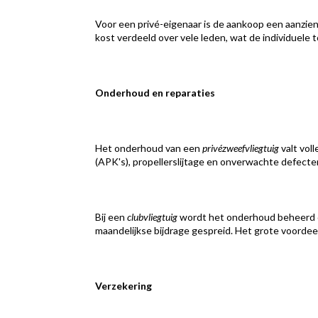
Voor een privé-eigenaar is de aankoop een aanzie
kost verdeeld over vele leden, wat de individuele t
Onderhoud en reparaties
Het onderhoud van een
privézweefvliegtuig
valt vol
(APK's), propellerslijtage en onverwachte defecten
Bij een
clubvliegtuig
wordt het onderhoud beheerd do
maandelijkse bijdrage gespreid. Het grote voordeel
Verzekering