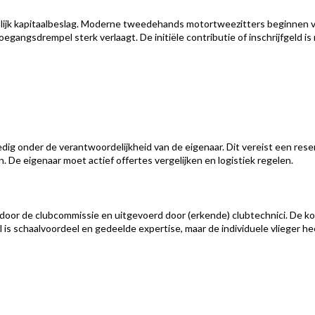
nlijk kapitaalbeslag. Moderne tweedehands motortweezitters beginnen v
oegangsdrempel sterk verlaagt. De initiële contributie of inschrijfgeld is
ledig onder de verantwoordelijkheid van de eigenaar. Dit vereist een r
. De eigenaar moet actief offertes vergelijken en logistiek regelen.
or de clubcommissie en uitgevoerd door (erkende) clubtechnici. De kos
 is schaalvoordeel en gedeelde expertise, maar de individuele vlieger he