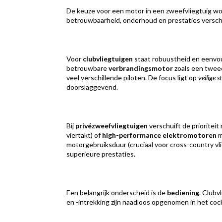
De keuze voor een motor in een zweefvliegtuig wo
betrouwbaarheid, onderhoud en prestaties verschil
Voor
clubvliegtuigen
staat robuustheid en eenvo
betrouwbare
verbrandingsmotor
zoals een tweec
veel verschillende piloten. De focus ligt op
veilige s
doorslaggevend.
Bij
privézweefvliegtuigen
verschuift de prioriteit
viertakt) of
high-performance elektromotoren
m
motorgebruiksduur (cruciaal voor cross-country vl
superieure prestaties.
Een belangrijk onderscheid is de
bediening
. Clubv
en -intrekking zijn naadloos opgenomen in het co