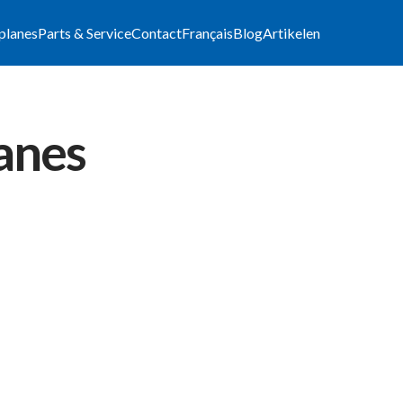
lplanes
Parts & Service
Contact
Français
Blog
Artikelen
lanes