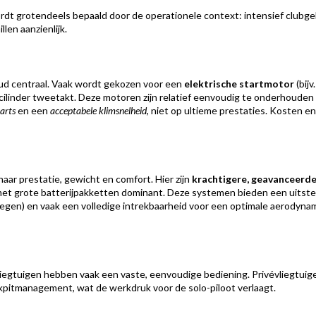
rdt grotendeels bepaald door de operationele context: intensief clubge
len aanzienlijk.
ud centraal. Vaak wordt gekozen voor een
elektrische startmotor
(bijv
ilinder tweetakt. Deze motoren zijn relatief eenvoudig te onderhouden en
tarts
en een
acceptabele klimsnelheid
, niet op ultieme prestaties. Kosten e
 naar prestatie, gewicht en comfort. Hier zijn
krachtigere, geavanceerd
et grote batterijpakketten dominant. Deze systemen bieden een uitste
iegen) en vaak een volledige intrekbaarheid voor een optimale aerodyna
liegtuigen hebben vaak een vaste, eenvoudige bediening. Privévliegtui
ckpitmanagement, wat de werkdruk voor de solo-piloot verlaagt.