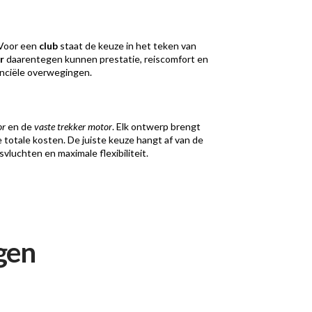
 Voor een
club
staat de keuze in het teken van
r
daarentegen kunnen prestatie, reiscomfort en
anciële overwegingen.
or
en de
vaste trekker motor
. Elk ontwerp brengt
 totale kosten. De juiste keuze hangt af van de
svluchten en maximale flexibiliteit.
gen