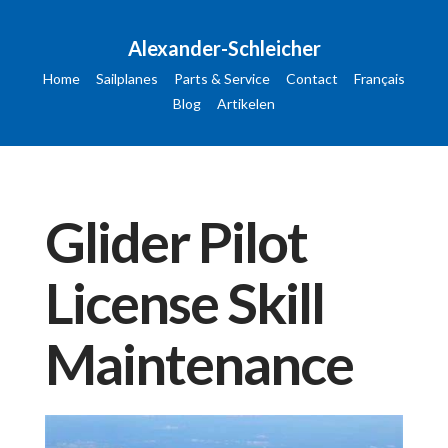
Alexander-Schleicher
Home
Sailplanes
Parts & Service
Contact
Français
Blog
Artikelen
Glider Pilot
License Skill
Maintenance