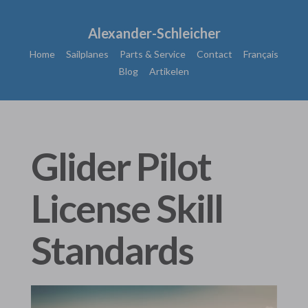
Alexander-Schleicher
Home
Sailplanes
Parts & Service
Contact
Français
Blog
Artikelen
Glider Pilot
License Skill
Standards