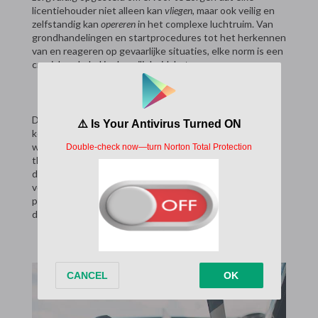
licentiehouder niet alleen kan
vliegen
, maar ook veilig en
zelfstandig kan
opereren
in het complexe luchtruim. Van
grondhandelingen en startprocedures tot het herkennen
van en reageren op gevaarlijke situaties, elke norm is een
cruciale schakel in de veiligheidsketen.
Dit artikel biedt een gedetailleerd overzicht van de
kernvaardigheden die van een aspirant-zweefvlieger
worden verwacht. We belichten de praktische,
theoretische en mentale standaarden zoals vastgelegd
door de luchtvaartautoriteiten, die samen de maatstaf
vormen voor een competente en verantwoordelijke
piloot. Het is een blik op wat het werkelijk betekent om
de titel
GPL-houder
te verdienen.