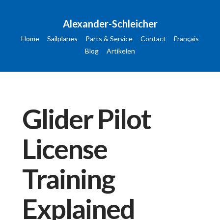
Alexander-Schleicher
Home
Sailplanes
Parts & Service
Contact
Français
Blog
Artikelen
Glider Pilot
License
Training
Explained