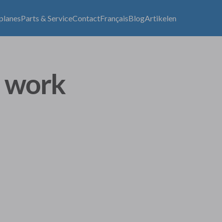
lplanes
Parts & Service
Contact
Français
Blog
Artikelen
s work