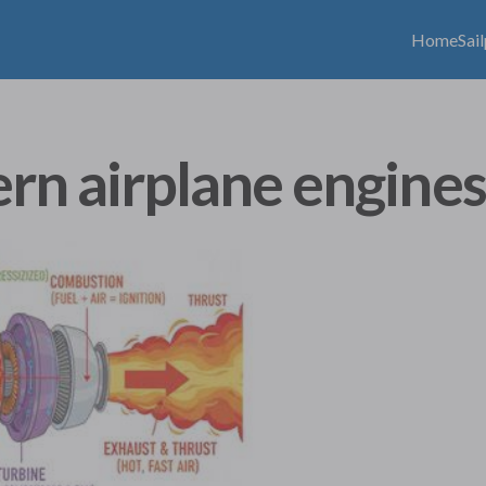
Home
Sai
n airplane engine