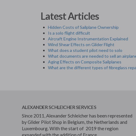
Latest Articles
Hidden Costs of Sailplane Ownership
Is a solo flight difficult
Aircraft Engine Instrumentation Explained
Wind Shear Effects on Glider Flight
What does a student pilot need to solo
What documents are needed to sell an airplan
Aging Effects on Composite Sailplanes
What are the different types of fibreglass repa
ALEXANDER SCHLEICHER SERVICES
Since 2011, Alexander Schleicher has been represented
by Glider Pilot Shop in Belgium, the Netherlands and
Luxembourg. With the start of 2019 the region
expanded with the addition of France.