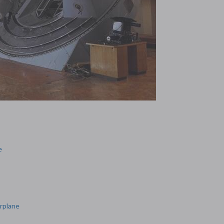
e
irplane