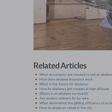
Related Articles
What documents are needed to sell an airplan
How does airplane insurance work
What is the future for airplanes
How do airplanes get oxygen at high altitude
Whats in an airplane survival kit
Are modern airliners fly-by-wire
What determines the gliding efficiency of an a
How do airplanes refuel in the sky