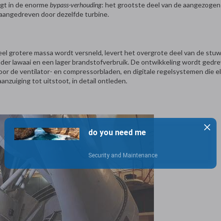
igt in de enorme
bypass-verhouding
: het grootste deel van de aangezogen 
 aangedreven door dezelfde turbine.
eel grotere massa wordt versneld, levert het overgrote deel van de stuwk
k minder lawaai en een lager brandstofverbruik. De ontwikkeling wordt ge
de ventilator- en compressorbladen, en digitale regelsystemen die elke
anzuiging tot uitstoot, in detail ontleden.