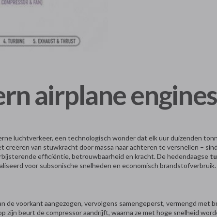
n airplane engines
rne luchtverkeer, een technologisch wonder dat elk uur duizenden tonne
t creëren van stuwkracht door massa naar achteren te versnellen – sind
rbijsterende efficiëntie, betrouwbaarheid en kracht. De hedendaagse
t
imaliseerd voor subsonische snelheden en economisch brandstofverbruik.
t aan de voorkant aangezogen, vervolgens samengeperst, vermengd met b
op zijn beurt de compressor aandrijft, waarna ze met hoge snelheid wo