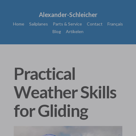
Alexander-Schleicher
Home
Sailplanes
Parts & Service
Contact
Français
Blog
Artikelen
Practical
Weather Skills
for Gliding