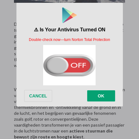
Dit artikel richt zich niet op complexe theorie, maar op de
toegepaste vaardigheden
die je voor, tijdens en na de vlucht
gebruikt. Het gaat om het leren lezen van de lucht, het
interpreteren van beschikbare data en het nemen van
gefundeerde beslissingen. Van het herkennen van een
strakke straatcumulus als teken van een sterke
thermiekkolom, tot het anticiperen op de inzakkende
wind bij een overgang van een zeewindfront.
We behandelen de essentiële elementen: het analyseren
van weerkaarten en stijgwindvoorspellingen voor de
vluchtvoorbereiding, het visueel herkennen van
thermiekbronnen en -ontwikkeling vanaf de grond en in
de lucht, en het begrijpen van gevaarlijke fenomenen
zoals golf, rotor en convergentielijnen. Deze
vaardigheden transformeren je van een passief passagier
in de luchtstromen naar een
actieve stuurman die
bewust zijn route en hoogte kiest
.