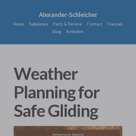
Alexander-Schleicher
Home
Sailplanes
Parts & Service
Contact
Français
Blog
Artikelen
Weather
Planning for
Safe Gliding