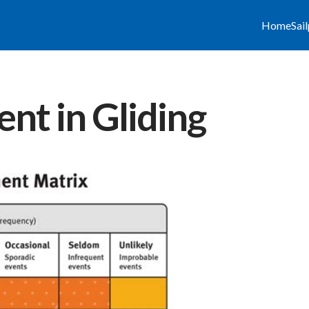
Home
Sai
nt in Gliding