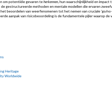
gen om potentiële gevaren te
herkennen
, hun waarschijnlijkheid en impact 
cht de gestructureerde methoden en mentale modellen die ervaren zweef
n het beoordelen van weerfenomenen tot het nemen van cruciale 'go/no
eerde aanpak van risicobeoordeling is de fundamentele pijler waarop de v
ons
ing Heritage
ity Worldwide