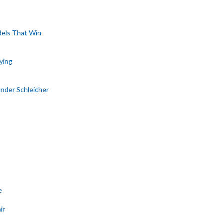
dels That Win
ying
nder Schleicher
e
ir