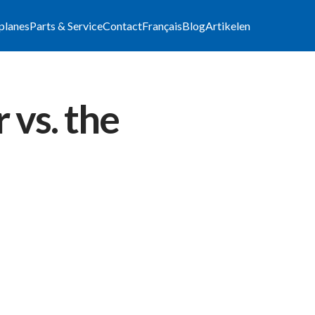
lplanes
Parts & Service
Contact
Français
Blog
Artikelen
 vs. the