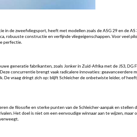
itie in de zweefvliegsport, heeft met modellen zoals de ASG 29 en de AS
robuuste constructie en verfijnde vliegeigenschappen. Voor veel pilo
e perfectie.
we generatie fabrikanten, zoals Jonker in Zuid-Afrika met de JS3, DG F
Deze concurrentie brengt vaak radicalere innovaties: geavanceerdere ma
 De vraag dringt zich op: blijft Schleicher de onbetwiste leider, of heef
lyseren de filosofie en sterke punten van de Schleicher-aanpak en stelle
rivalen. Het doel is niet om een eenvoudige winnaar aan te wijzen, maar
overweegt.