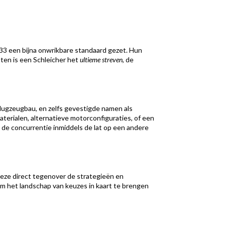
 33 een bijna onwrikbare standaard gezet. Hun
ten is een Schleicher het
ultieme streven
, de
lugzeugbau, en zelfs gevestigde namen als
terialen, alternatieve motorconfiguraties, of een
t de concurrentie inmiddels de lat op een andere
n deze direct tegenover de strategieën en
 om het landschap van keuzes in kaart te brengen