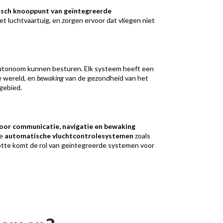
sch knooppunt van geïntegreerde
t luchtvaartuig, en zorgen ervoor dat vliegen niet
 autonoom kunnen besturen. Elk systeem heeft een
e wereld, en
bewaking
van de gezondheid van het
kgebied.
oor communicatie, navigatie en bewaking
de
automatische vluchtcontrolesystemen
zoals
slotte komt de rol van geïntegreerde systemen voor