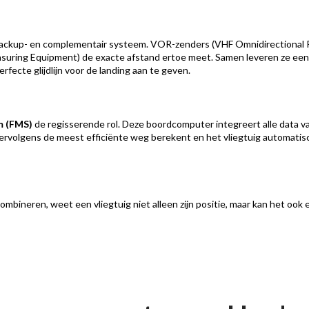
backup- en complementair systeem. VOR-zenders (VHF Omnidirectional Ra
asuring Equipment) de exacte afstand ertoe meet. Samen leveren ze ee
rfecte glijdlijn voor de landing aan te geven.
m (FMS)
de regisserende rol. Deze boordcomputer integreert alle data 
ervolgens de meest efficiënte weg berekent en het vliegtuig automatisc
ombineren, weet een vliegtuig niet alleen zijn positie, maar kan het oo