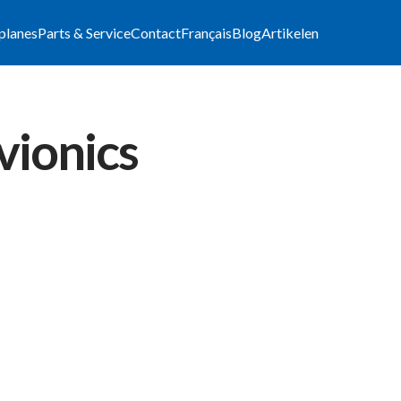
lplanes
Parts & Service
Contact
Français
Blog
Artikelen
vionics