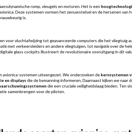
n aerodynamische romp, vleugels en motoren. Het is een
hoogtechnologi
 avionica. Deze systemen vormen het zenuwstelsel en de hersenen van he
n nauwkeurig is.
en voor vluchtafwijzing tot geavanceerde computers die het vliegtuig
atie
met verkeersleiders en andere vliegtuigen, tot
navigatie
over de hel
 digitale glass cockpits illustreert de revolutionaire vooruitgang in dit va
ieën avionica-systemen uiteengezet. We onderzoeken de
kernsystemen v
ie en displays
die de bemanning informeren. Daarnaast kijken we naar 
 waarschuwingssystemen
die een cruciale veiligheidslaag bieden. Ten 
matie samenbrengen voor de piloten.