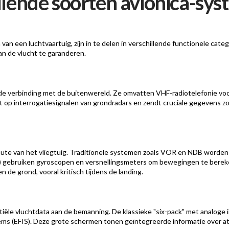
illende soorten avionica-sy
van een luchtvaartuig, zijn in te delen in verschillende functionele c
van de vlucht te garanderen.
 verbinding met de buitenwereld. Ze omvatten VHF-radiotelefonie voo
 op interrogatiesignalen van grondradars en zendt cruciale gegevens zoa
oute van het vliegtuig. Traditionele systemen zoals VOR en NDB worden
) gebruiken gyroscopen en versnellingsmeters om bewegingen te berek
e grond, vooral kritisch tijdens de landing.
iële vluchtdata aan de bemanning. De klassieke "six-pack" met analoge
ms (EFIS). Deze grote schermen tonen geïntegreerde informatie over att