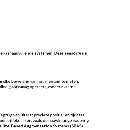
, elkaar aanvullende systemen. Deze
sensorfusie
m elke beweging van het vliegtuig te meten.
olledig
zelfstandig
opereert, zonder externe
iegtuig van uiterst precieze positie- en tijddata.
or kritieke fasen, zoals de nauwkeurige nadering
ellite-Based Augmentation Systems (SBAS)
.