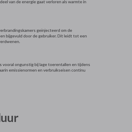
deel van de energie gaat verloren als warmte in
 verbrandingskamers geïnjecteerd om de
 bijgevuld door de gebruiker. Dit leidt tot een
 verdwenen.
 vooral ongunstig bij lage toerentallen en tijdens
waarin emissienormen en verbruikseisen continu
duur