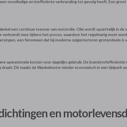
en onvolledige en inefficiënte verbranding tot gevolg heeft. Een groot 
nkel een continue toevoer van motorolie. Olie wordt opzettelijk in de
e verbrandt mee tijdens het proces, waardoor het regelmatig moet worden
rversingen, een fenomeen dat bij moderne zuigermotoren grotendeels is
re operationele kosten voor dagelijks gebruik. De brandstofefficiëntie is
ng draait. Dit maakt de Wankelmotor minder economisch in een tijdperk 
fdichtingen en motorlevens