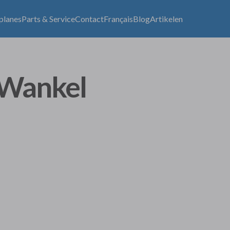
lplanes
Parts & Service
Contact
Français
Blog
Artikelen
 Wankel