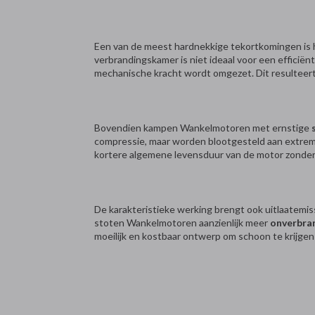
Een van de meest hardnekkige tekortkomingen is 
verbrandingskamer is niet ideaal voor een efficië
mechanische kracht wordt omgezet. Dit resulteert i
Bovendien kampen Wankelmotoren met ernstige
compressie, maar worden blootgesteld aan extreme 
kortere algemene levensduur van de motor zonder 
De karakteristieke werking brengt ook uitlaatemiss
stoten Wankelmotoren aanzienlijk meer
onverbra
moeilijk en kostbaar ontwerp om schoon te krijgen 