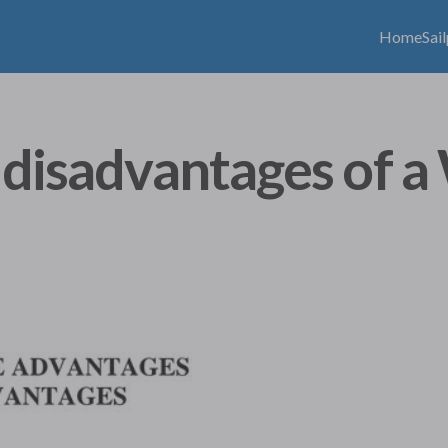
Home
Sai
 disadvantages of a