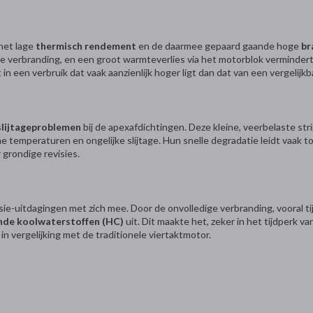
het lage
thermisch rendement
en de daarmee gepaard gaande hoge
br
nte verbranding, en een groot warmteverlies via het motorblok vermindert
n een verbruik dat vaak aanzienlijk hoger ligt dan dat van een vergelijk
slijtageproblemen
bij de apexafdichtingen. Deze kleine, veerbelaste stri
temperaturen en ongelijke slijtage. Hun snelle degradatie leidt vaak tot
grondige revisies.
ie-uitdagingen met zich mee. Door de onvolledige verbranding, vooral tij
nde koolwaterstoffen (HC)
uit. Dit maakte het, zeker in het tijdperk 
in vergelijking met de traditionele viertaktmotor.