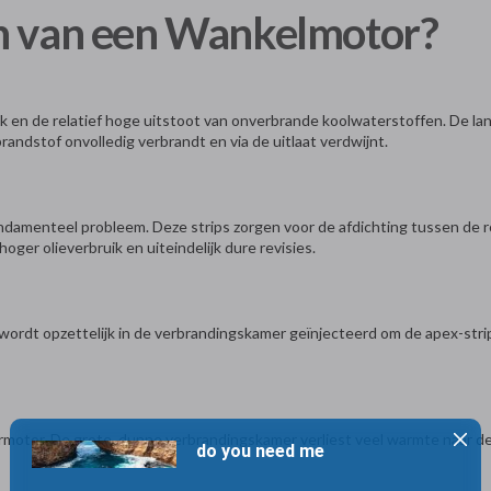
en van een Wankelmotor?
uik en de relatief hoge uitstoot van onverbrande koolwaterstoffen. De
randstof onvolledig verbrandt en via de uitlaat verdwijnt.
undamenteel probleem. Deze strips zorgen voor de afdichting tussen de r
hoger olieverbruik en uiteindelijk dure revisies.
e wordt opzettelijk in de verbrandingskamer geïnjecteerd om de apex-stri
germotor. De grote, dunne verbrandingskamer verliest veel warmte naar de 