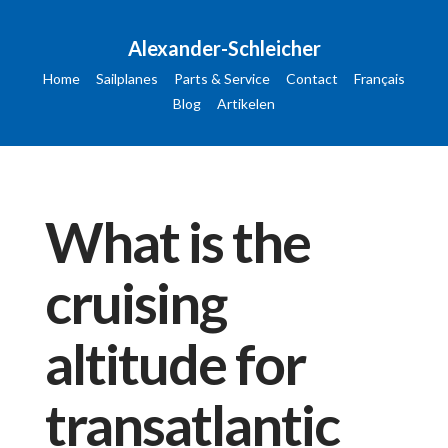
Alexander-Schleicher
Home
Sailplanes
Parts & Service
Contact
Français
Blog
Artikelen
What is the
cruising
altitude for
transatlantic