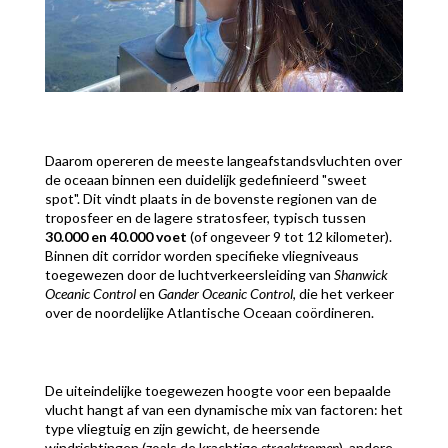
Daarom opereren de meeste langeafstandsvluchten over
de oceaan binnen een duidelijk gedefinieerd "sweet
spot". Dit vindt plaats in de bovenste regionen van de
troposfeer en de lagere stratosfeer, typisch tussen
30.000 en 40.000 voet
(of ongeveer 9 tot 12 kilometer).
Binnen dit corridor worden specifieke vliegniveaus
toegewezen door de luchtverkeersleiding van
Shanwick
Oceanic Control
en
Gander Oceanic Control
, die het verkeer
over de noordelijke Atlantische Oceaan coördineren.
De uiteindelijke toegewezen hoogte voor een bepaalde
vlucht hangt af van een dynamische mix van factoren: het
type vliegtuig en zijn gewicht, de heersende
windrichtingen (zoals de krachtige
straalstromen
), andere