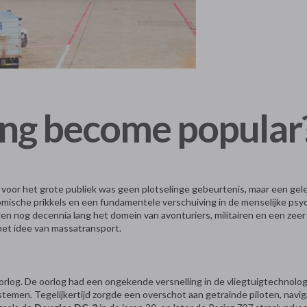
ing become popular
el voor het grote publiek was geen plotselinge gebeurtenis, maar een ge
mische prikkels en een fundamentele verschuiving in de menselijke ps
en nog decennia lang het domein van avonturiers, militairen en een zeer
het idee van massatransport.
og. De oorlog had een ongekende versnelling in de vliegtuigtechnolog
temen. Tegelijkertijd zorgde een overschot aan getrainde piloten, navig