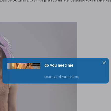
 zoals de
Douglas DC-3
in de jaren 30, en later de
Boeing 707
straalverkee
.