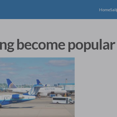
Home
Sai
ing become popular