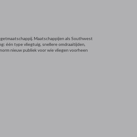
getmaatschappij. Maatschappijen als Southwest
g: één type vliegtuig, snellere omdraaitijden,
n enorm nieuw publiek voor wie vliegen voorheen