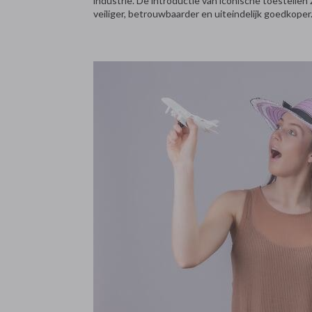
industrie. De introductie van iconische toestellen
veiliger, betrouwbaarder en uiteindelijk goedkoper