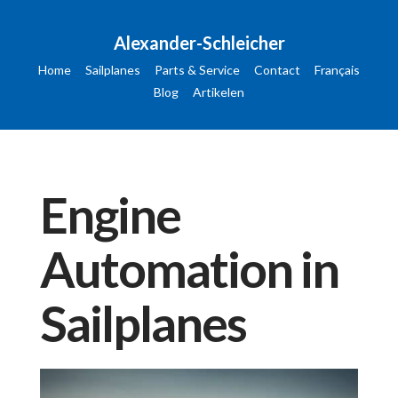
Alexander-Schleicher
Home
Sailplanes
Parts & Service
Contact
Français
Blog
Artikelen
Engine
Automation in
Sailplanes