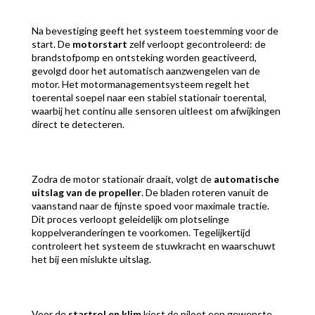
Na bevestiging geeft het systeem toestemming voor de
start. De
motorstart
zelf verloopt gecontroleerd: de
brandstofpomp en ontsteking worden geactiveerd,
gevolgd door het automatisch aanzwengelen van de
motor. Het motormanagementsysteem regelt het
toerental soepel naar een stabiel stationair toerental,
waarbij het continu alle sensoren uitleest om afwijkingen
direct te detecteren.
Zodra de motor stationair draait, volgt de
automatische
uitslag van de propeller
. De bladen roteren vanuit de
vaanstand naar de fijnste spoed voor maximale tractie.
Dit proces verloopt geleidelijk om plotselinge
koppelveranderingen te voorkomen. Tegelijkertijd
controleert het systeem de stuwkracht en waarschuwt
het bij een mislukte uitslag.
Voor de
startrol en klim
kiest de piloot een gewenste