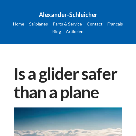
Alexander-Schleicher
Home
Sailplanes
Parts & Service
Contact
Français
Blog
Artikelen
Is a glider safer
than a plane