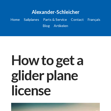
Alexander-Schleicher
Home
Sailplanes
Parts & Service
Contact
Français
Blog
Artikelen
How to get a
glider plane
license