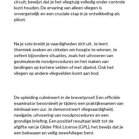
circuit, bewijst dat je het vliegtuig volledig onder controle
kunt houden. De ervaring van alleen vliegen is
onvergetelijk en een cruciale stap in je ontwikkeling als
piloot.
Na je solo breidt je vaardigheden zich uit. Je leert
thermiek zoeken en cirkelen om hoogte te winnen. Je
oefent bijzondere situaties, zoals het uitvoeren van
gesimuleerde noodprocedures en het maken van
landingen op kortere velden of met zijwind. Ook het
vliegen op andere vliegvelden komt aan bod.
De opleiding culmineert in de brevetproef. Een officiële
examinator beoordeelt je tijdens een praktijkexamen van
minimaal een uur. Je demonstreert vliegvaardigheid,
navigatie, uitvoering van noodprocedures en een
grondige briefing. Een positief resultaat leidt tot de
afgifte van je Glider Pilot License (GPL), het bewijs dat je
een bekwaam en veilig zweefvlieger bent.